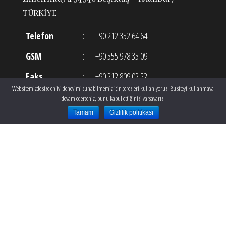
TÜRKİYE
Telefon
:
+90 212 352 64 64
GSM
:
+90 555 978 35 09
Faks
:
+90 212 809 02 52
Web sitemizde size en iyi deneyimi sunabilmemiz için çerezleri kullanıyoruz. Bu siteyi kullanmaya
E-posta
:
info@theclinic.com.tr
devam ederseniz, bunu kabul ettiğinizi varsayarız.
Tamam
Gizlilik politikası