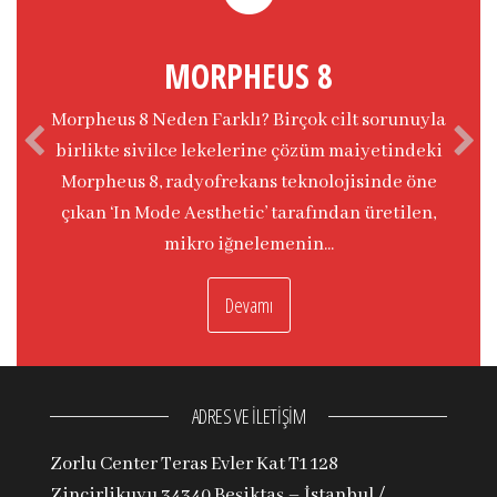
MORPHEUS 8
Morpheus 8 Neden Farklı? Birçok cilt sorunuyla
birlikte sivilce lekelerine çözüm maiyetindeki
Morpheus 8, radyofrekans teknolojisinde öne
çıkan ‘In Mode Aesthetic’ tarafından üretilen,
mikro iğnelemenin...
Devamı
ADRES VE İLETİŞİM
Zorlu Center Teras Evler Kat T1 128
Zincirlikuyu 34340 Beşiktaş – İstanbul /