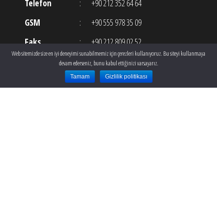
Telefon
:
+90 212 352 64 64
GSM
:
+90 555 978 35 09
Faks
:
+90 212 809 02 52
Web sitemizde size en iyi deneyimi sunabilmemiz için çerezleri kullanıyoruz. Bu siteyi kullanmaya
E-posta
:
info@theclinic.com.tr
devam ederseniz, bunu kabul ettiğinizi varsayarız.
Tamam
Gizlilik politikası