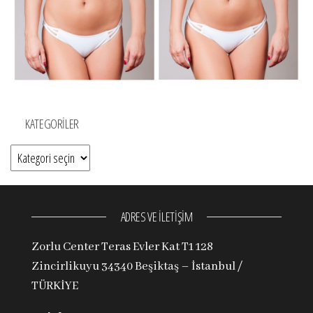
KATEGORILER
Kategoriler
ADRES VE İLETİŞİM
Zorlu Center Teras Evler Kat T1 128
Zincirlikuyu 34340 Beşiktaş – İstanbul /
TÜRKİYE