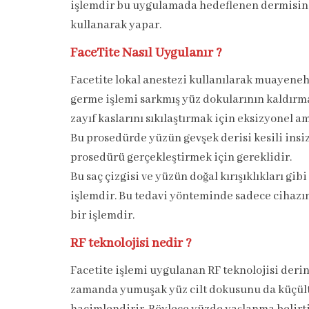
işlemdir bu uygulamada hedeflenen dermisin s
kullanarak yapar.
FaceTite Nasıl Uygulanır ?
Facetite lokal anestezi kullanılarak muayene
germe işlemi sarkmış yüz dokularının kaldırma
zayıf kaslarını sıkılaştırmak için eksizyonel a
Bu prosedürde yüzün gevşek derisi kesili insi
prosedürü gerçekleştirmek için gereklidir.
Bu saç çizgisi ve yüzün doğal kırışıklıkları gibi
işlemdir. Bu tedavi yönteminde sadece cihazın 
bir işlemdir.
RF teknolojisi nedir ?
Facetite işlemi uygulanan RF teknolojisi derin
zamanda yumuşak yüz cilt dokusunu da küçültür.