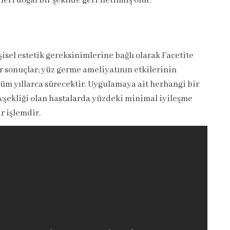
ri doğal bir şekilde geri iletilmiş olur.
isel estetik gereksinimlerine bağlı olarak Facetite
r sonuçlar; yüz germe ameliyatının etkilerinin
nüm yıllarca sürecektir. Uygulamaya ait herhangi bir
evşekliği olan hastalarda yüzdeki minimal iyileşme
r işlemdir.