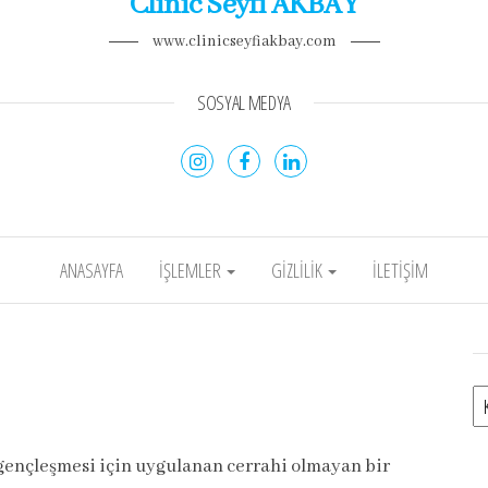
Clinic Seyfi AKBAY
www.clinicseyfiakbay.com
SOSYAL MEDYA
ANASAYFA
İŞLEMLER
GIZLILIK
İLETIŞIM
Ka
gençleşmesi için uygulanan cerrahi olmayan bir