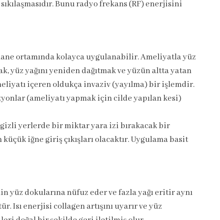
ıkılaşmasıdır. Bunu radyo frekans (RF) enerjisini
hane ortamında kolayca uygulanabilir. Ameliyatla yüz
k, yüz yağını yeniden dağıtmak ve yüzün altta yatan
meliyatı içeren oldukça invaziv (yayılma) bir işlemdir.
zyonlar (ameliyatı yapmak için cilde yapılan kesi)
 gizli yerlerde bir miktar yara izi bırakacak bir
küçük iğne giriş çıkışları olacaktır. Uygulama basit
in yüz dokularına nüfuz eder ve fazla yağı eritir aynı
 Isı enerjisi collagen artışını uyarır ve yüz