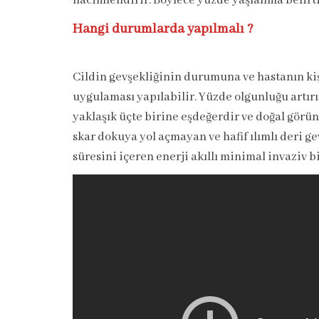
hacimlendirir. Böylece yüzde yaşlanma belirtile
Hangi durumlarda yapılmalı ?
Cildin gevşekliğinin durumuna ve hastanın kiş
uygulaması yapılabilir. Yüzde olgunluğu artırı
yaklaşık üçte birine eşdeğerdir ve doğal görü
skar dokuya yol açmayan ve hafif ılımlı deri g
süresini içeren enerji akıllı minimal invaziv bi