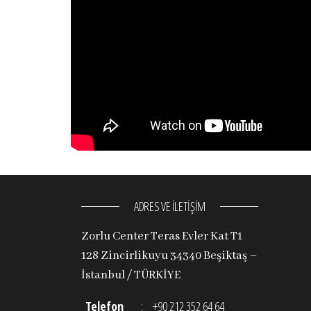
ADRES VE İLETİŞİM
Zorlu Center Teras Evler Kat T1
128 Zincirlikuyu 34340 Beşiktaş –
İstanbul / TÜRKİYE
Telefon
:
+90 212 352 64 64