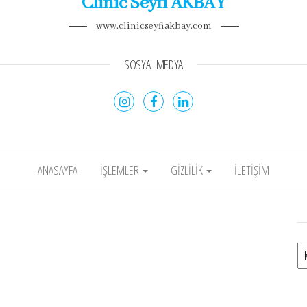
Clinic Seyfi AKBAY
www.clinicseyfiakbay.com
SOSYAL MEDYA
ANASAYFA
İŞLEMLER
GIZLILIK
İLETIŞIM
Ka