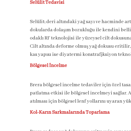
Selülit Tedavisi
Selülit; deri altındaki yağ sayı ve hacminde artı
dokularda dolaşım bozukluğu ile kendini belli
odaklı RF teknolojisi ile yüzeysel cilt dokusun
Cilt altında deforme olmuş yağ dokusu eritilir
kas yapısı ise diyatermi konstrafjksiyon teknolo
Bölgesel İncelme
Brera bölgesel incelme tedaviler için özel tas
patlatma etkisi ile bölgesel incelmeyi sağlar. 
atılması için bölgesel lenf yollarını uyaran yü
Kol-Karın Sarkmalarında Toparlama