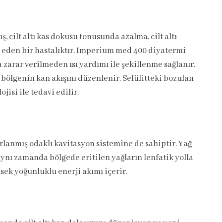
ş, cilt altı kas dokusu tonusunda azalma, cilt altı
 eden bir hastalıktır. Imperium med 400 diyatermi
a zarar verilmeden ısı yardımı ile şekillenme sağlanır.
, bölgenin kan akışını düzenlenir. Selülitteki bozulan
jisi ile tedavi edilir.
arlanmış odaklı kavitasyon sistemine de sahiptir. Yağ
Aynı zamanda bölgede eritilen yağların lenfatik yolla
ksek yoğunluklu enerji akımı içerir.