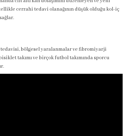
anda cilt altı kan dolaşımını düzenleyen ve yeni
llikle cerrahi tedavi olanağının düşük olduğu kol-iç
ağlar.
 tedavisi, bölgesel yaralanmalar ve fibromiyarji
bisiklet takımı ve birçok futbol takımında sporcu
r.