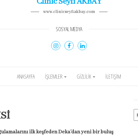
Clinic Seyfi AKBAY
www.clinicseyfiakbay.com
SOSYAL MEDYA
ANASAYFA
İŞLEMLER
GIZLILIK
İLETIŞIM
Sİ
Ka
ygulamalarını ilk keşfeden Deka’dan yeni bir buluş