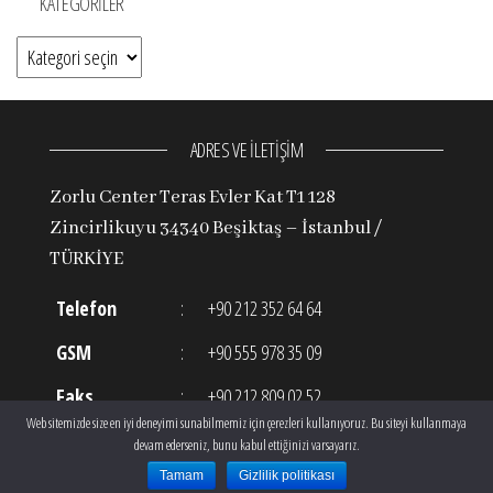
KATEGORILER
Kategoriler
ADRES VE İLETİŞİM
Zorlu Center Teras Evler Kat T1 128
Zincirlikuyu 34340 Beşiktaş – İstanbul /
TÜRKİYE
Telefon
:
+90 212 352 64 64
GSM
:
+90 555 978 35 09
Faks
:
+90 212 809 02 52
Web sitemizde size en iyi deneyimi sunabilmemiz için çerezleri kullanıyoruz. Bu siteyi kullanmaya
E-posta
:
info@theclinic.com.tr
devam ederseniz, bunu kabul ettiğinizi varsayarız.
Tamam
Gizlilik politikası