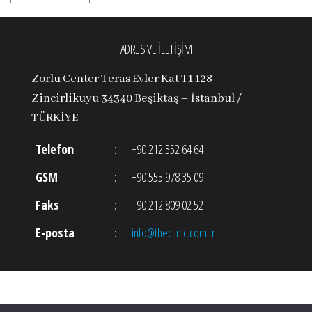
ADRES VE İLETİŞİM
Zorlu Center Teras Evler Kat T1 128
Zincirlikuyu 34340 Beşiktaş – İstanbul /
TÜRKİYE
Telefon
:
+90 212 352 64 64
GSM
:
+90 555 978 35 09
Faks
:
+90 212 809 02 52
E-posta
:
info@theclinic.com.tr