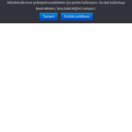
Web sitemizde size en iyi deneyimi sunabilmemiz için çerezleri kullanıyoruz. Bu siteyi kullanmaya
devam ederseniz, bunu kabul ettiğinizi varsayarız.
Tamam
Gizlilik politikası