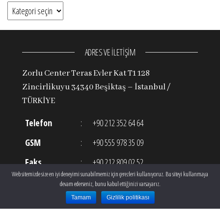
Kategoriler
ADRES VE İLETİŞİM
Zorlu Center Teras Evler Kat T1 128
Zincirlikuyu 34340 Beşiktaş – İstanbul /
TÜRKİYE
Telefon
:
+90 212 352 64 64
GSM
:
+90 555 978 35 09
Faks
:
+90 212 809 02 52
Web sitemizde size en iyi deneyimi sunabilmemiz için çerezleri kullanıyoruz. Bu siteyi kullanmaya
E-posta
:
info@theclinic.com.tr
devam ederseniz, bunu kabul ettiğinizi varsayarız.
Tamam
Gizlilik politikası