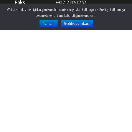
Faks
:
+90 212 809 02 52
Web sitemizde size en iyi deneyimi sunabilmemiz için çerezleri kullanıyoruz. Bu siteyi kullanmaya
E-posta
:
info@theclinic.com.tr
devam ederseniz, bunu kabul ettiğinizi varsayarız.
Tamam
Gizlilik politikası