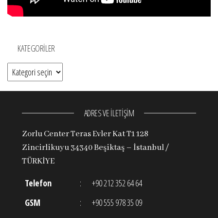
KATEGORILER
Kategoriler
ADRES VE İLETİŞİM
Zorlu Center Teras Evler Kat T1 128
Zincirlikuyu 34340 Beşiktaş – İstanbul /
TÜRKİYE
Telefon
:
+90 212 352 64 64
GSM
:
+90 555 978 35 09