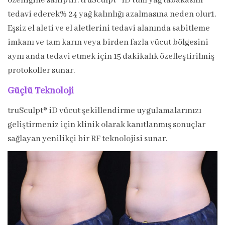
özelliğine sahiptir. truSculpt® iD tüm yağ tabakasını
tedavi ederek% 24 yağ kalınlığı azalmasına neden olur1.
Eşsiz el aleti ve el aletlerini tedavi alanında sabitleme
imkanı ve tam karın veya birden fazla vücut bölgesini
aynı anda tedavi etmek için 15 dakikalık özelleştirilmiş
protokoller sunar.
Güçlü Teknoloji
truSculpt® iD vücut şekillendirme uygulamalarınızı
geliştirmeniz için klinik olarak kanıtlanmış sonuçlar
sağlayan yenilikçi bir RF teknolojisi sunar.