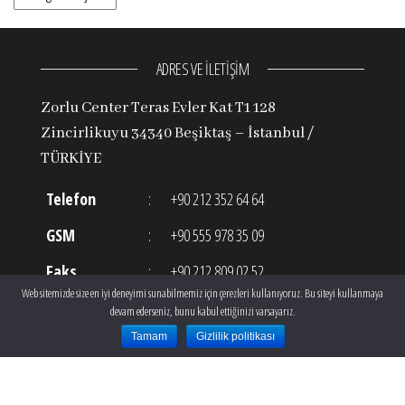
ADRES VE İLETİŞİM
Zorlu Center Teras Evler Kat T1 128
Zincirlikuyu 34340 Beşiktaş – İstanbul /
TÜRKİYE
Telefon
:
+90 212 352 64 64
GSM
:
+90 555 978 35 09
Faks
:
+90 212 809 02 52
Web sitemizde size en iyi deneyimi sunabilmemiz için çerezleri kullanıyoruz. Bu siteyi kullanmaya
E-posta
:
info@theclinic.com.tr
devam ederseniz, bunu kabul ettiğinizi varsayarız.
Tamam
Gizlilik politikası