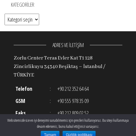
KATEGORILER
Kategoriler
ADRES VE İLETİŞİM
Zorlu Center Teras Evler Kat T1 128
Zincirlikuyu 34340 Beşiktaş – İstanbul /
TÜRKİYE
Telefon
:
+90 212 352 64 64
GSM
:
+90 555 978 35 09
Faks
:
+90 212 809 02 52
Web sitemizde size en iyi deneyimi sunabilmemiz için çerezleri kullanıyoruz. Bu siteyi kullanmaya
E-posta
:
info@theclinic.com.tr
devam ederseniz, bunu kabul ettiğinizi varsayarız.
Tamam
Gizlilik politikası