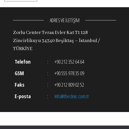
ADRES VE İLETİŞİM
Zorlu Center Teras Evler Kat T1 128
Zincirlikuyu 34340 Beşiktaş – İstanbul /
TÜRKİYE
Telefon
:
+90 212 352 64 64
GSM
:
+90 555 978 35 09
Faks
:
+90 212 809 02 52
E-posta
:
info@theclinic.com.tr