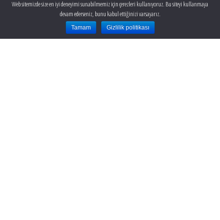
Web sitemizde size en iyi deneyimi sunabilmemiz için çerezleri kullanıyoruz. Bu siteyi kullanmaya
devam ederseniz, bunu kabul ettiğinizi varsayarız.
Tamam
Gizlilik politikası