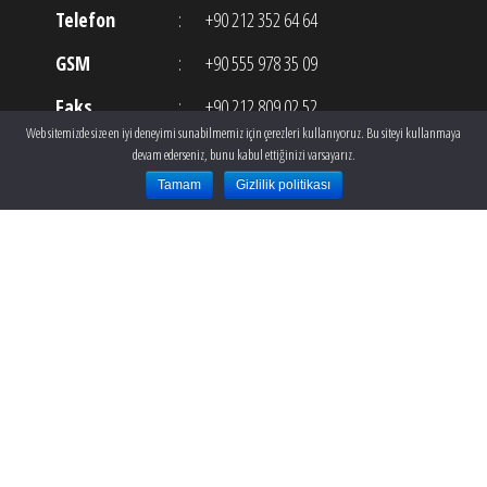
Telefon
:
+90 212 352 64 64
GSM
:
+90 555 978 35 09
Faks
:
+90 212 809 02 52
Web sitemizde size en iyi deneyimi sunabilmemiz için çerezleri kullanıyoruz. Bu siteyi kullanmaya
E-posta
:
info@theclinic.com.tr
devam ederseniz, bunu kabul ettiğinizi varsayarız.
Tamam
Gizlilik politikası