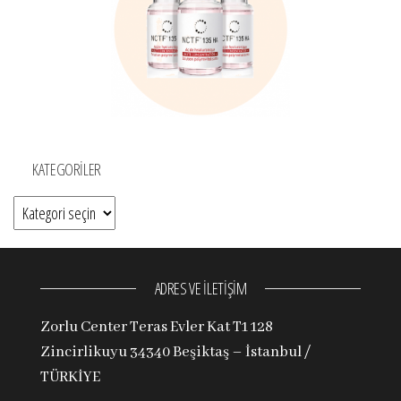
KATEGORILER
Kategoriler
ADRES VE İLETİŞİM
Zorlu Center Teras Evler Kat T1 128
Zincirlikuyu 34340 Beşiktaş – İstanbul /
TÜRKİYE